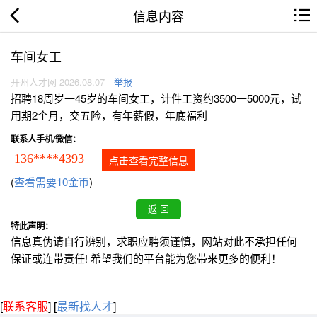
信息内容
车间女工
开州人才网 2026.08.07
举报
招聘18周岁一45岁的车间女工，计件工资约3500一5000元，试
用期2个月，交五险，有年薪假，年底福利
联系人手机/微信：
136****4393
点击查看完整信息
(
查看需要10金币
)
特此声明：
信息真伪请自行辨别，求职应聘须谨慎，网站对此不承担任何
保证或连带责任! 希望我们的平台能为您带来更多的便利！
[
联系客服
]
[
最新找人才
]