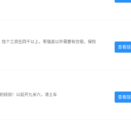
照，找个工资在四千以上，枣强县以外需要有住宿，保险
查看联
超的经验！以前开九米六，渣土车
查看联