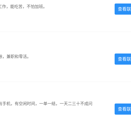
的工作，能吃苦，不怕加班。
查看联
除，兼职和零活。
查看联
有手机，有空闲时间，一单一结，一天二三十不成问
查看联