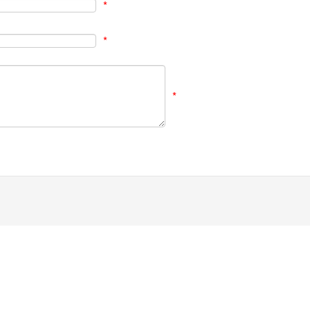
*
*
*