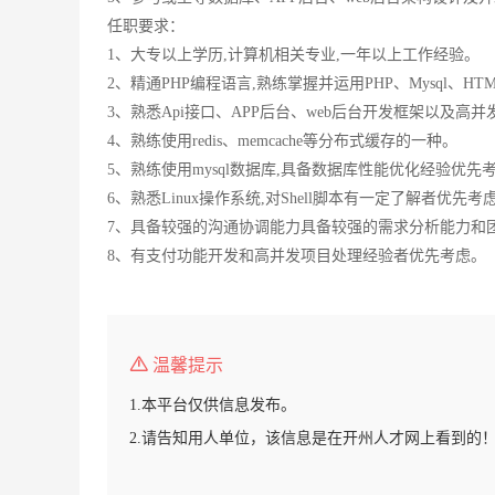
任职要求：
1、大专以上学历,计算机相关专业,一年以上工作经验。
2、精通PHP编程语言,熟练掌握并运用PHP、Mysql、HTML、C
3、熟悉Api接口、APP后台、web后台开发框架以及
4、熟练使用redis、memcache等分布式缓存的一种。
5、熟练使用mysql数据库,具备数据库性能优化经验优先
6、熟悉Linux操作系统,对Shell脚本有一定了解者优先考
7、具备较强的沟通协调能力具备较强的需求分析能力和
8、有支付功能开发和高并发项目处理经验者优先考虑。
温馨提示
1.本平台仅供信息发布。
2.请告知用人单位，该信息是在开州人才网上看到的