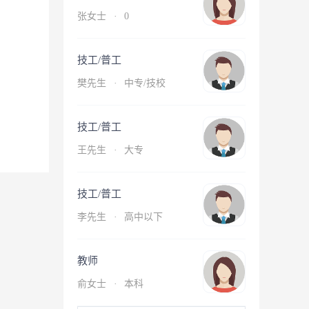
张女士
·
0
技工/普工
樊先生
·
中专/技校
技工/普工
王先生
·
大专
技工/普工
李先生
·
高中以下
教师
俞女士
·
本科