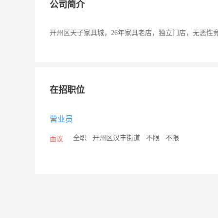
公司简介
开州区天子家具城，26年家具老店，独立门店，无恶性
在招职位
营业员
/
全职
/
开州区汉丰街道
/
不限
/
不限
面议