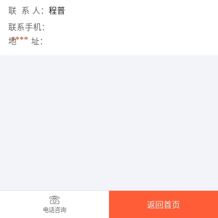
联 系 人：
程普
联系手机：
****
地 址：
返回首页
电话咨询